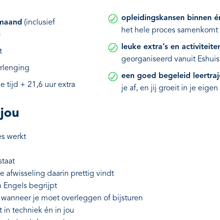
opleidingskansen binnen é
 maand
(inclusief
het hele proces samenkomt
)
leuke extra’s en activiteite
t
georganiseerd vanuit Eshuis
erlenging
een goed begeleid leertraj
e tijd + 21,6 uur extra
je af, en jij groeit in je eig
 jou
es werkt
staat
 afwisseling daarin prettig vindt
n Engels begrijpt
wanneer je moet overleggen of bijsturen
 in techniek én in jou