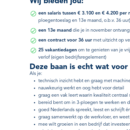
Wij bieden jou:
een salaris tussen € 3.100 en € 4.200 per
ploegentoeslag en 13e maand, o.b.v. 36 uur
een 13e maand
die je in november ontvang
een contract voor 36 uur
met uitzicht op v
25 vakantiedagen
om te genieten van je vrij
verlof (eigen bedrijfsregelement)
Deze baan is echt wat voor
Als je:
technisch inzicht hebt en graag met machin
nauwkeurig werkt en oog hebt voor detail
graag een vak leert waarin kwaliteit centraal 
bereid bent om in 3-ploegen te werken en de
goed Nederlands spreekt, leest en schrijft é
graag samenwerkt op de werkvloer, en weet 
mee wilt groeien in een bedrijf dat investeert