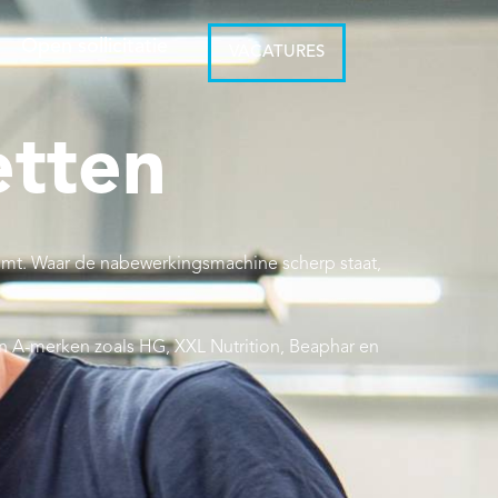
Open sollicitatie
VACATURES
etten
 komt. Waar de nabewerkingsmachine scherp staat,
 en A-merken zoals HG, XXL Nutrition, Beaphar en