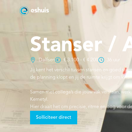
Stanser / 
Dalfsen
€ 3.100 - € 4.200
36 uur
Jij kent het verschil tussen stansen en goed sta
de planning klopt en jij de ruimte krijgt om kwalit
Samen met collega’s die jouw vak verstaan, werk 
Kemetyl.
Hier draait het om precisie, ritme en oog voor de
Solliciteer direct