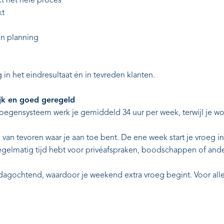
t het hele proces
kt
en planning
ug in het eindresultaat én in tevreden klanten.
ijk en goed geregeld
ploegensysteem werk je gemiddeld 34 uur per week, terwijl je wor
im van tevoren waar je aan toe bent. De ene week start je vroeg 
regelmatig tijd hebt voor privéafspraken, boodschappen of ander
dagochtend, waardoor je weekend extra vroeg begint. Voor all