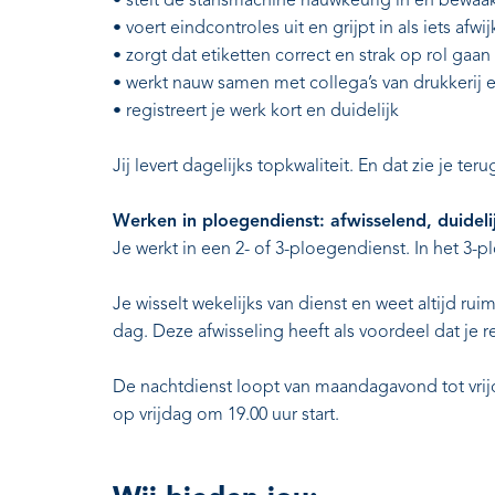
• stelt de stansmachine nauwkeurig in en bewaak
• voert eindcontroles uit en grijpt in als iets afwij
• zorgt dat etiketten correct en strak op rol gaan
• werkt nauw samen met collega’s van drukkerij 
• registreert je werk kort en duidelijk
Jij levert dagelijks topkwaliteit. En dat zie je ter
Werken in ploegendienst: afwisselend, duidel
Je werkt in een 2- of 3-ploegendienst. In het 3-
Je wisselt wekelijks van dienst en weet altijd ru
dag. Deze afwisseling heeft als voordeel dat je 
De nachtdienst loopt van maandagavond tot vrij
op vrijdag om 19.00 uur start.