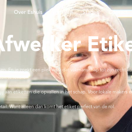
Over Eshuis
Verhalen
Stages
Contact
Afwerker Etik
nsen. En je zoekt een plek waar dat vakmanschap tot zijn recht
eit te leveren.
jij aan etiketten die opvallen in het schap. Voor lokale makers
tail. Want alleen dan komt het etiket perfect van de rol.