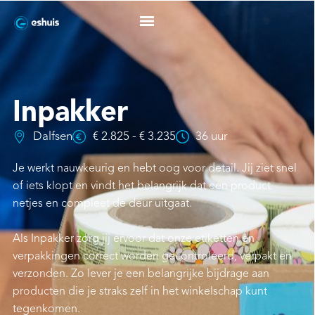
Inpakker
Dalfsen
€ 2.825 - € 3.235
36 uur
Je werkt nauwkeurig en hebt oog voor detail. Jij ziet snel
of iets klopt en vindt het belangrijk dat een product
netjes en compleet de deur uitgaat.
Als Inpakker zorg jij ervoor dat onze etiketten en
verpakkingen correct worden gecontroleerd, verpakt en
verzonden. Zo lever je een belangrijke bijdrage aan
producten die je straks zelf in het winkelschap kunt
tegenkomen.