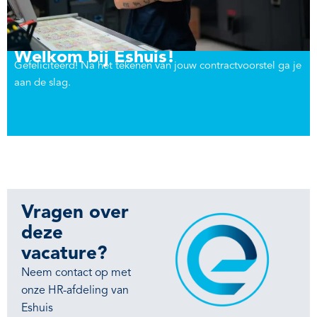
Welkom bij Eshuis!
Gefeliciteerd! Na het tekenen van jouw contractvoorstel ga je
aan de slag.
Vragen over
deze
vacature?
Neem contact op met
onze HR-afdeling van
Eshuis