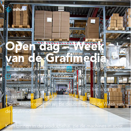
Open dag – Week
van de Grafimedia
Wannestraat 28, Dalfsen
Donderdag 2 oktober
Starttijden: 13:00, 15:00 en 19:00
Ben jij werkzoekend en nieuwsgierig hoe het is om te
werken in een drukkerij?
Op 2 oktober openen wij de deuren tijdens de Week van
de Grafimedia.
Kom binnen in de productiehal, zie de machines in actie